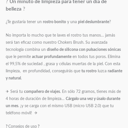
?
Un minuto de limpieza para tener un día de
belleza
?
¿Te gustaría tener un
rostro bonito
y una
piel deslumbrante
?
No importa lo mucho que te laves el rostro tus manos… jamás
será tan eficaz como nuestro Chokers Brush. Su avanzada
tecnología combina un
diseño de silicona con pulsaciones sónicas
que le permite
actuar profundamente
en todos tus poros. Elimina
el 99,5% de suciedad , grasa y células muertas de la piel. Con esta
limpieza, en profundidad, conseguirás que
tu rostro
luzca
radiante
y natural
.
✈ Será tu
compañero de viajes
. En sólo 72 gramos, tienes más de
4 horas de duración de limpieza…
Cárgalo una vez y úsalo durante
un mes
. ¡y se carga con el mismo USB (micro USB 2.0) que tu
teléfono móvil! ✈
?
Consejos de uso
?