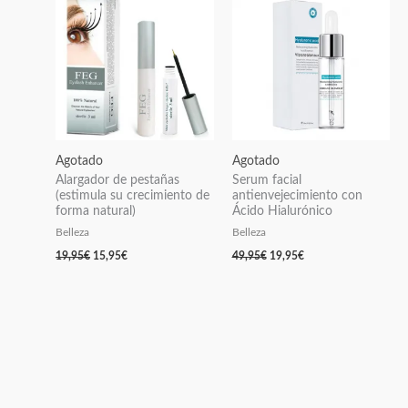
era:
es:
era:
es:
19,95€.
15,95€.
49,95€.
19,95€.
Agotado
Agotado
Alargador de pestañas
Serum facial
(estimula su crecimiento de
antienvejecimiento con
forma natural)
Ácido Hialurónico
Belleza
Belleza
19,95
€
15,95
€
49,95
€
19,95
€