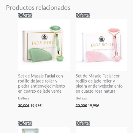
Productos relacionados
El
El
El
El
¡Oferta!
¡Oferta!
precio
precio
precio
precio
original
actual
original
actual
era:
es:
era:
es:
30,00€.
19,95€.
30,00€.
19,95€.
Set de Masaje Facial con
Set de Masaje Facial con
rodillo de jade roller y
rodillo de jade roller y
piedra antienvejecimiento
piedra antienvejecimiento
en cuarzo de jade verde
en cuarzo rosa natural
Belleza
Belleza
30,00
€
19,95
€
30,00
€
19,95
€
El
El
El
El
¡Oferta!
¡Oferta!
precio
precio
precio
precio
original
actual
original
actual